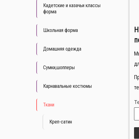
Кадетские и казачьи классы
форма
Н
Школьная форма
п
Домашняя одежда
М
дл
Сумки,шопперы
П
Карнавальные костюмы
т
Т
Ткани
Креп-сатин