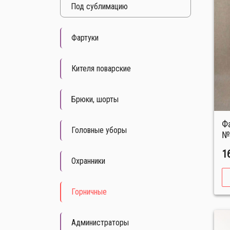
Под cублимацию
Фартуки
Кителя поварские
Брюки, шорты
Фартук универсальный
Головные уборы
№
1
Охранники
Горничные
Администраторы