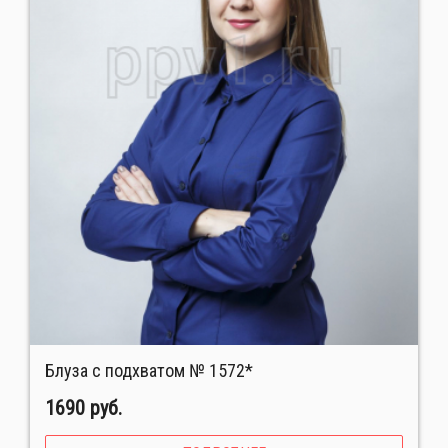
Блуза с подхватом № 1572*
1690 руб.