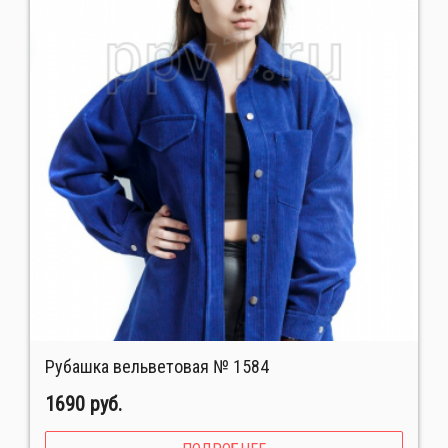
Рубашка вельветовая № 1584
1690 руб.