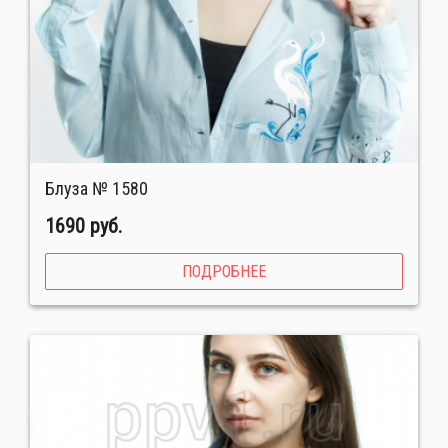
Блуза № 1580
1690 руб.
ПОДРОБНЕЕ