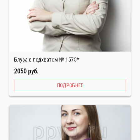
Блуза с подхватом № 1575*
2050 руб.
ПОДРОБНЕЕ