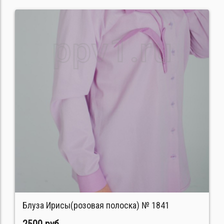
Блуза Ирисы(розовая полоска) № 1841
2500 руб.