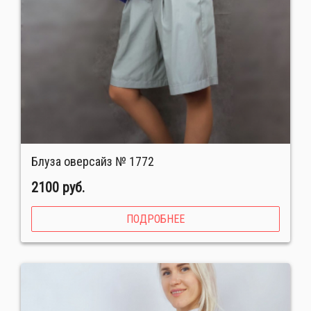
Блуза оверсайз № 1772
2100 руб.
ПОДРОБНЕЕ