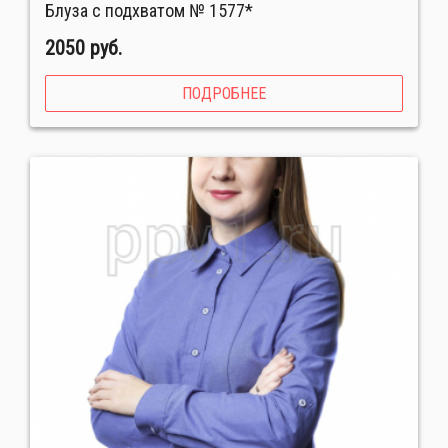
Блуза с подхватом № 1577*
2050 руб.
ПОДРОБНЕЕ