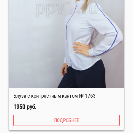
Блуза с контрастным кантом № 1763
1950 руб.
ПОДРОБНЕЕ