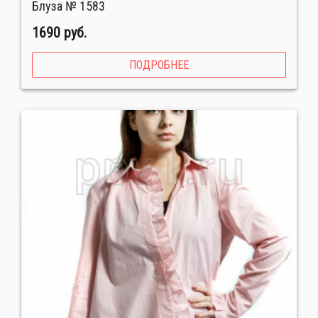
Блуза № 1583
1690 руб.
ПОДРОБНЕЕ