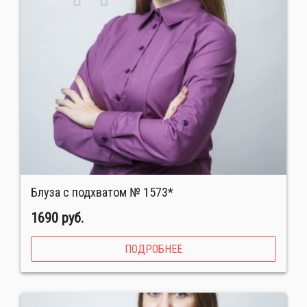
Блуза с подхватом № 1573*
1690 руб.
ПОДРОБНЕЕ