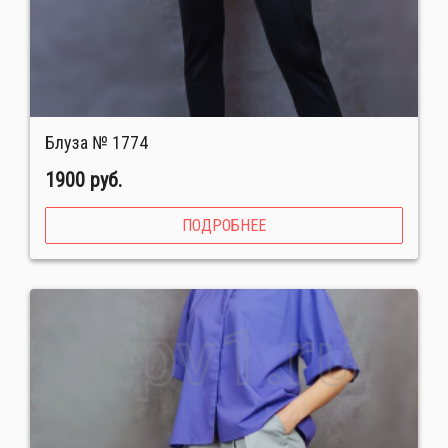
Блуза № 1774
1900 руб.
ПОДРОБНЕЕ