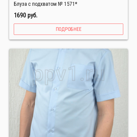
Блуза с подхватом № 1571*
1690 руб.
ПОДРОБНЕЕ