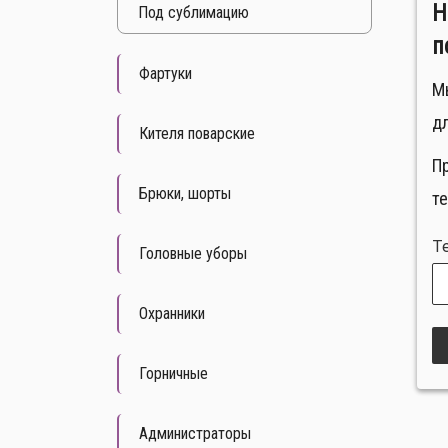
Н
Под cублимацию
п
Фартуки
М
дл
Кителя поварские
П
Брюки, шорты
т
Т
Головные уборы
Охранники
Горничные
Администраторы