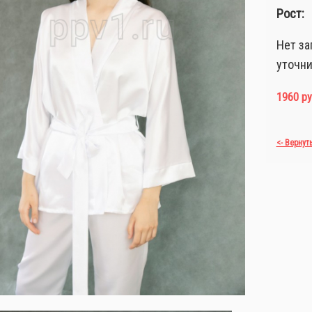
Рост:
Нет за
уточни
1960 ру
<- Вернут