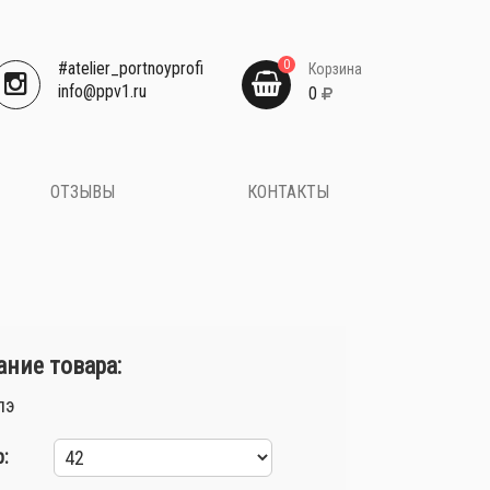
0
#atelier_portnoyprofi
Корзина
​info@ppv1.ru
0
ОТЗЫВЫ
КОНТАКТЫ
ние товара:
пэ
: