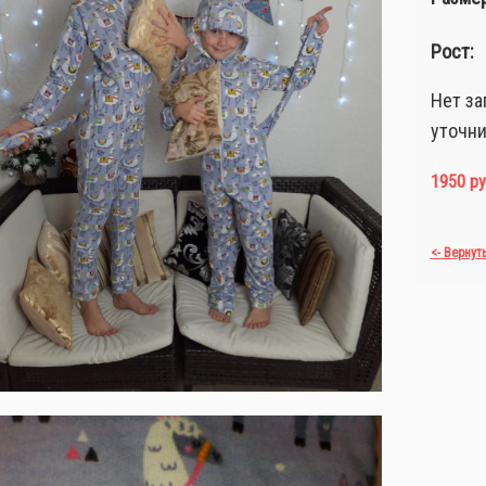
Рост:
Нет за
уточни
1950 ру
<- Вернут