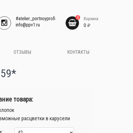
0
#atelier_portnoyprofi
Корзина
​info@ppv1.ru
0
ОТЗЫВЫ
КОНТАКТЫ
659*
ние товара:
хлопок
зможные расцветки в карусели
: