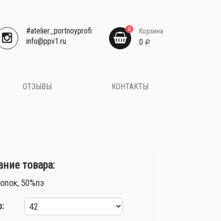
0
#atelier_portnoyprofi
Корзина
​info@ppv1.ru
0
ОТЗЫВЫ
КОНТАКТЫ
ние товара:
опок, 50%пэ
: