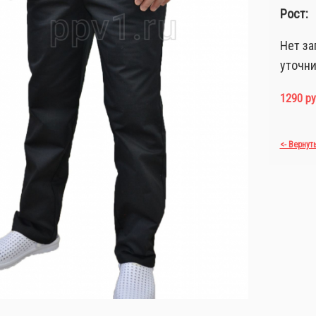
Рост:
Нет за
уточни
1290 ру
<- Вернут