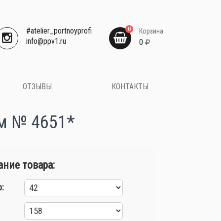
0
#atelier_portnoyprofi
Корзина
​info@ppv1.ru
0
ОТЗЫВЫ
КОНТАКТЫ
м № 4651*
ние товара:
: