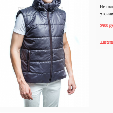
Нет за
уточни
2900 ру
<- Вернут