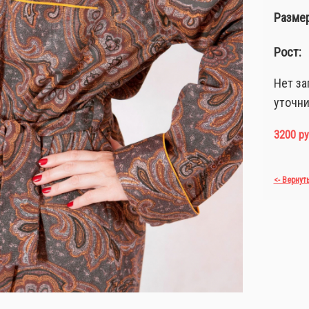
Размер
Рост:
Нет за
уточни
3200 ру
<- Вернут