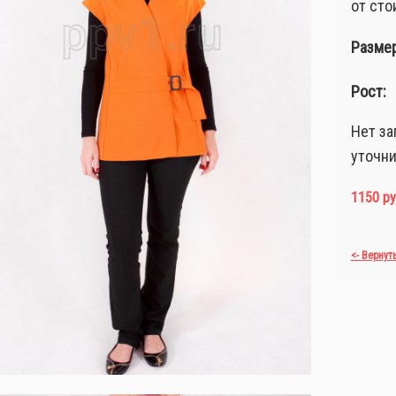
от сто
Размер
Рост:
Нет за
уточни
1150 ру
<- Вернут