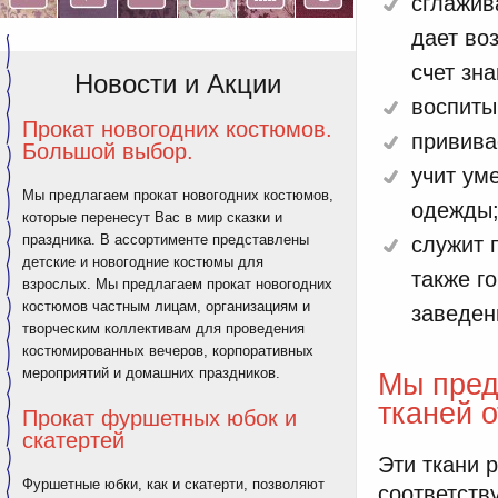
сглажив
дает во
счет зна
Новости и Акции
воспиты
Прокат новогодних костюмов.
привива
Большой выбор.
учит ум
Мы предлагаем прокат новогодних костюмов,
одежды
которые перенесут Вас в мир сказки и
праздника. В ассортименте представлены
служит 
детские и новогодние костюмы для
также г
взрослых. Мы предлагаем прокат новогодних
костюмов частным лицам, организациям и
заведен
творческим коллективам для проведения
костюмированных вечеров, корпоративных
мероприятий и домашних праздников.
Мы пред
тканей 
Прокат фуршетных юбок и
скатертей
Эти ткани 
Фуршетные юбки, как и скатерти, позволяют
соответств