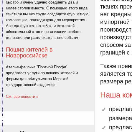
быстро и очень удачно соединить два и
тканях про
более столов вместе. С помощью этого вида
нет вредны
текстиля вы без труда создадите фуршетную
композицию, подходящую для мероприятия.
импортной 
Аренда фуршетных юбок, и скатертей -
производст
обязательный этап в организации любого
производст
делового или развлекательного события.
спросом за
Пошив кителей в
границей с
Новороссийске
Также пре
Ателье-фабрика "Портной Профи"
является т
предлагает услуги по пошиву кителей и
формы для абитурьентов Морской
размера реб
государственной академии.
Наша ко
См. все новости »
предлаг
размера
предлаг