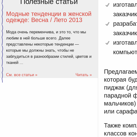
Полезные статьи
изготав
Модные тенденции в женской
заказчик
одежде: Весна / Лето 2013
разраба
Мода очень переменчива, и это то, что мы
заказчик
любим в ней больше всего. Далее
изготав
представлены некоторые тенденции —
которые мы должны знать, чтобы не
компьют
заблудиться в разнообразии стилей, цветов и
тканей ...
Предлагае
См. все статьи »
Читать »
которая бу
пиджак (дл
парадной ф
мальчиков)
или сарафа
Также комп
классов ко