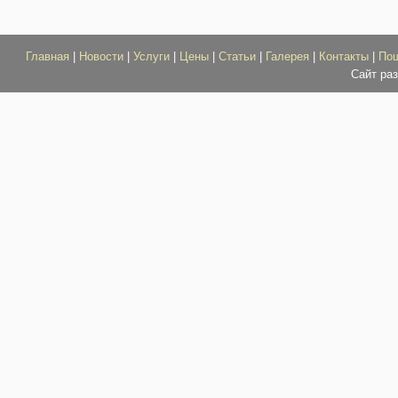
Главная
|
Новости
|
Услуги
|
Цены
|
Статьи
|
Галерея
|
Контакты
|
По
Сайт ра