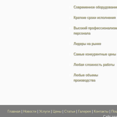
Современное оборудовани
Краткие сроки исполнения
Высокий профессионализм
персонала
Лидеры на рынке
Самые конкурентные цены
Любая сложность работы
Любые объемы
производства
Главная
|
Новости
|
Услуги
|
Цены
|
Статьи
|
Галерея
|
Контакты
|
По
Сайт ра