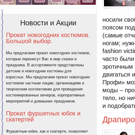
носили сво
Новости и Акции
поясом под
Прокат новогодних костюмов.
(самые отч
Большой выбор.
ногам; нужн
fashion vic
Мы предлагаем прокат новогодних костюмов,
часто были
которые перенесут Вас в мир сказки и
праздника. В ассортименте представлены
эротичным 
детские и новогодние костюмы для
двигаться 
взрослых. Мы предлагаем прокат новогодних
Профи» мож
костюмов частным лицам, организациям и
творческим коллективам для проведения
моды – про
костюмированных вечеров, корпоративных
тело, но н
мероприятий и домашних праздников.
и подобрать
Прокат фуршетных юбок и
Драпиро
скатертей
Фуршетные юбки, как и скатерти, позволяют