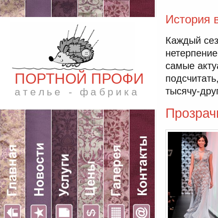
История 
Каждый сез
нетерпение
самые акту
ПОРТНОЙ ПРОФИ
подсчитать
тысячу-дру
ателье - фабрика
Прозрач