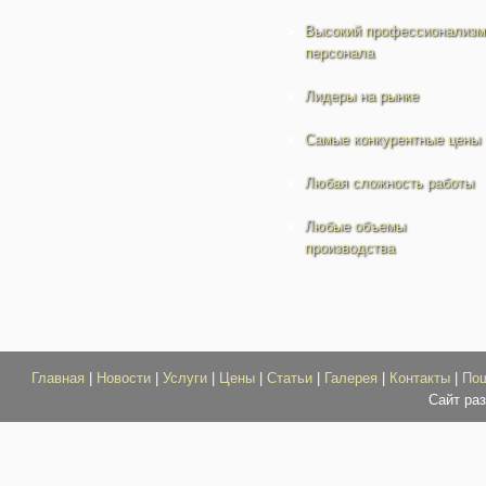
Высокий профессионализм
персонала
Лидеры на рынке
Самые конкурентные цены
Любая сложность работы
Любые объемы
производства
Главная
|
Новости
|
Услуги
|
Цены
|
Статьи
|
Галерея
|
Контакты
|
По
Сайт ра