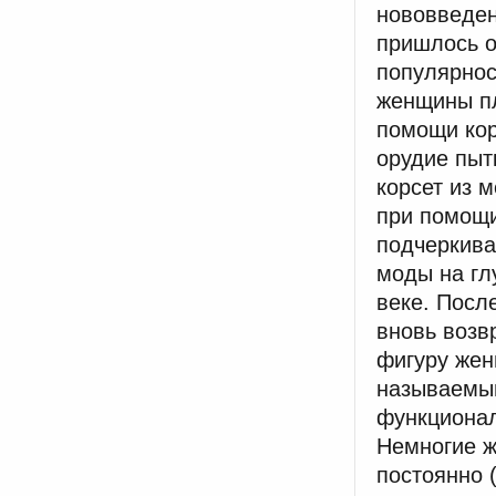
нововведен
пришлось о
популярнос
женщины пл
помощи кор
орудие пыт
корсет из 
при помощи
подчеркива
моды на гл
веке. Посл
вновь возв
фигуру жен
называемый
функционал
Немногие ж
постоянно 